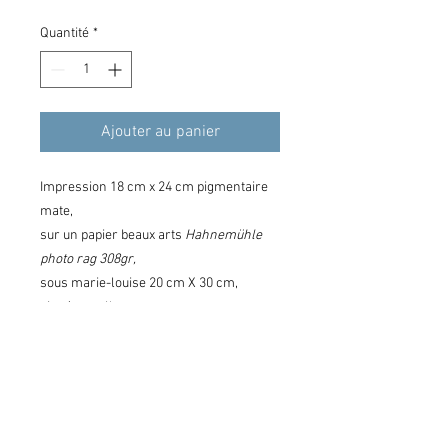
Quantité
*
Ajouter au panier
Impression 18 cm x 24 cm pigmentaire
mate,
sur un papier beaux arts
Hahnemühle
photo rag 308gr,
sous marie-louise 20 cm X 30 cm,
signée par l'auteur.
Information de livraison
Vous recevrez votre photographie par
voie postale dans les deux mois suivant